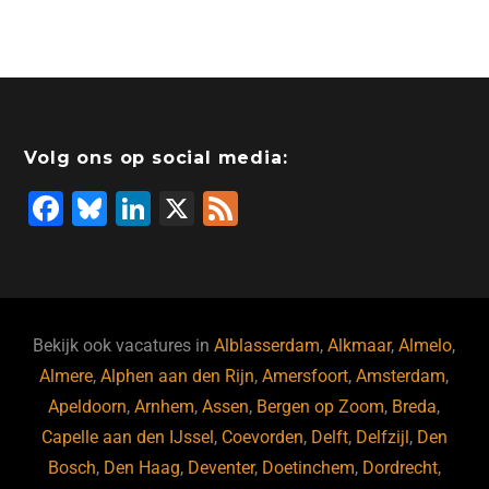
Volg ons op social media:
F
Bl
Li
X
F
a
u
n
e
c
e
k
e
e
s
e
d
b
ky
dI
Bekijk ook vacatures in
Alblasserdam
,
Alkmaar
,
Almelo
,
o
n
Almere
,
Alphen aan den Rijn
,
Amersfoort
,
Amsterdam
,
Apeldoorn
,
Arnhem
,
Assen
,
Bergen op Zoom
,
Breda
,
o
Capelle aan den IJssel
,
Coevorden
,
Delft
,
Delfzijl
,
Den
k
Bosch
,
Den Haag
,
Deventer
,
Doetinchem
,
Dordrecht
,