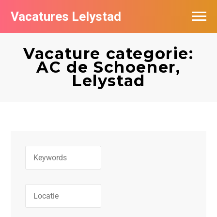
Vacatures Lelystad
Vacatures per bedrijf in Lelystad
Vacature categorie:
De populairste vacatures in Lelystad
AC de Schoener,
Lelystad
Nieuwsbrief feed