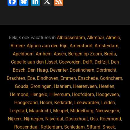
F
Bl
Li
X
F
a
u
n
e
c
e
k
e
e
s
e
d
b
ky
dI
Bekijk ook vacatures in
Alblasserdam
,
Alkmaar
,
Almelo
,
o
n
Almere
,
Alphen aan den Rijn
,
Amersfoort
,
Amsterdam
,
Apeldoorn
,
Arnhem
,
Assen
,
Bergen op Zoom
,
Breda
,
o
Capelle aan den IJssel
,
Coevorden
,
Delft
,
Delfzijl
,
Den
k
Bosch
,
Den Haag
,
Deventer
,
Doetinchem
,
Dordrecht
,
Drachten
,
Ede
,
Eindhoven
,
Emmen
,
Enschede
,
Gorinchem
,
Gouda
,
Groningen
,
Haarlem
,
Heerenveen
,
Heerlen
,
Helmond
,
Hengelo
,
Hilversum
,
Hoofddorp
,
Hoogeveen
,
Hoogezand
,
Hoorn
,
Kerkrade
,
Leeuwarden
,
Leiden
,
Lelystad
,
Maastricht
,
Meppel
,
Middelburg
,
Nieuwegein
,
Nijkerk
,
Nijmegen
,
Nijverdal
,
Oosterhout
,
Oss
,
Roermond
,
Roosendaal
,
Rotterdam
,
Schiedam
,
Sittard
,
Sneek
,