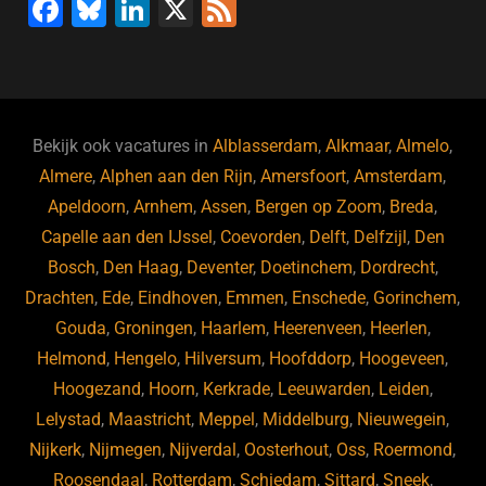
F
Bl
Li
X
F
a
u
n
e
c
e
k
e
e
s
e
d
b
ky
dI
Bekijk ook vacatures in
Alblasserdam
,
Alkmaar
,
Almelo
,
o
n
Almere
,
Alphen aan den Rijn
,
Amersfoort
,
Amsterdam
,
Apeldoorn
,
Arnhem
,
Assen
,
Bergen op Zoom
,
Breda
,
o
Capelle aan den IJssel
,
Coevorden
,
Delft
,
Delfzijl
,
Den
k
Bosch
,
Den Haag
,
Deventer
,
Doetinchem
,
Dordrecht
,
Drachten
,
Ede
,
Eindhoven
,
Emmen
,
Enschede
,
Gorinchem
,
Gouda
,
Groningen
,
Haarlem
,
Heerenveen
,
Heerlen
,
Helmond
,
Hengelo
,
Hilversum
,
Hoofddorp
,
Hoogeveen
,
Hoogezand
,
Hoorn
,
Kerkrade
,
Leeuwarden
,
Leiden
,
Lelystad
,
Maastricht
,
Meppel
,
Middelburg
,
Nieuwegein
,
Nijkerk
,
Nijmegen
,
Nijverdal
,
Oosterhout
,
Oss
,
Roermond
,
Roosendaal
,
Rotterdam
,
Schiedam
,
Sittard
,
Sneek
,