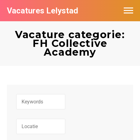
Vacatures Lelystad
Vacatures per bedrijf in Lelystad
Vacature categorie:
De populairste vacatures in Lelystad
FH Collective
Academy
Nieuwsbrief feed