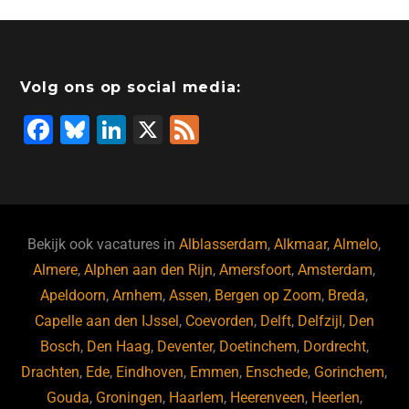
Volg ons op social media:
F
Bl
Li
X
F
a
u
n
e
c
e
k
e
e
s
e
d
b
ky
dI
Bekijk ook vacatures in
Alblasserdam
,
Alkmaar
,
Almelo
,
o
n
Almere
,
Alphen aan den Rijn
,
Amersfoort
,
Amsterdam
,
Apeldoorn
,
Arnhem
,
Assen
,
Bergen op Zoom
,
Breda
,
o
Capelle aan den IJssel
,
Coevorden
,
Delft
,
Delfzijl
,
Den
k
Bosch
,
Den Haag
,
Deventer
,
Doetinchem
,
Dordrecht
,
Drachten
,
Ede
,
Eindhoven
,
Emmen
,
Enschede
,
Gorinchem
,
Gouda
,
Groningen
,
Haarlem
,
Heerenveen
,
Heerlen
,