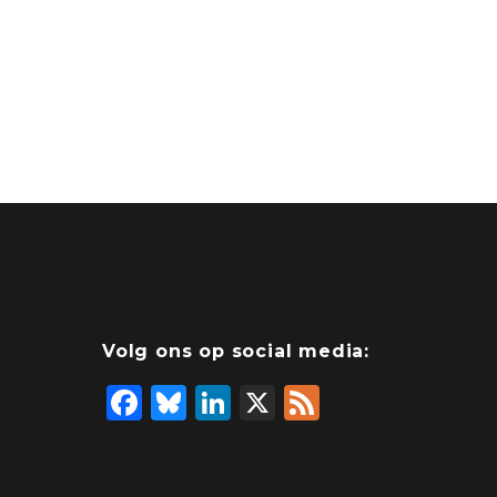
Volg ons op social media:
F
Bl
Li
X
F
a
u
n
e
c
e
k
e