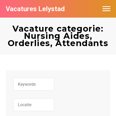
Vacatures Lelystad
Vacatures per bedrijf in Lelystad
Vacature categorie:
De populairste vacatures in Lelystad
Nursing Aides,
Orderlies, Attendants
Nieuwsbrief feed