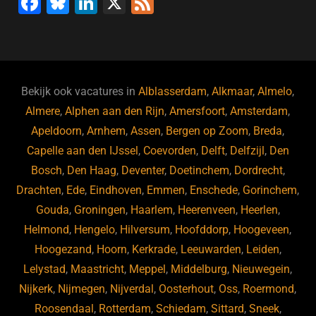
F
Bl
Li
X
F
a
u
n
e
c
e
k
e
e
s
e
d
b
ky
dI
Bekijk ook vacatures in
Alblasserdam
,
Alkmaar
,
Almelo
,
o
n
Almere
,
Alphen aan den Rijn
,
Amersfoort
,
Amsterdam
,
Apeldoorn
,
Arnhem
,
Assen
,
Bergen op Zoom
,
Breda
,
o
Capelle aan den IJssel
,
Coevorden
,
Delft
,
Delfzijl
,
Den
k
Bosch
,
Den Haag
,
Deventer
,
Doetinchem
,
Dordrecht
,
Drachten
,
Ede
,
Eindhoven
,
Emmen
,
Enschede
,
Gorinchem
,
Gouda
,
Groningen
,
Haarlem
,
Heerenveen
,
Heerlen
,
Helmond
,
Hengelo
,
Hilversum
,
Hoofddorp
,
Hoogeveen
,
Hoogezand
,
Hoorn
,
Kerkrade
,
Leeuwarden
,
Leiden
,
Lelystad
,
Maastricht
,
Meppel
,
Middelburg
,
Nieuwegein
,
Nijkerk
,
Nijmegen
,
Nijverdal
,
Oosterhout
,
Oss
,
Roermond
,
Roosendaal
,
Rotterdam
,
Schiedam
,
Sittard
,
Sneek
,