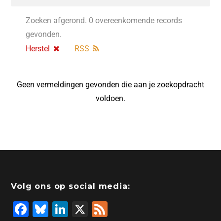
Zoeken afgerond. 0 overeenkomende records
gevonden.
Herstel
RSS
Geen vermeldingen gevonden die aan je zoekopdracht
voldoen.
Volg ons op social media:
F
Bl
Li
X
F