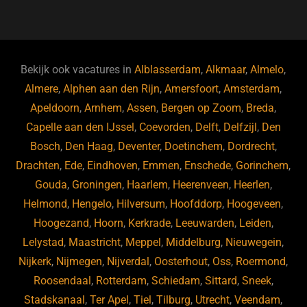
a
u
n
e
c
e
k
e
e
s
e
d
b
ky
dI
Bekijk ook vacatures in
Alblasserdam
,
Alkmaar
,
Almelo
,
o
n
Almere
,
Alphen aan den Rijn
,
Amersfoort
,
Amsterdam
,
Apeldoorn
,
Arnhem
,
Assen
,
Bergen op Zoom
,
Breda
,
o
Capelle aan den IJssel
,
Coevorden
,
Delft
,
Delfzijl
,
Den
k
Bosch
,
Den Haag
,
Deventer
,
Doetinchem
,
Dordrecht
,
Drachten
,
Ede
,
Eindhoven
,
Emmen
,
Enschede
,
Gorinchem
,
Gouda
,
Groningen
,
Haarlem
,
Heerenveen
,
Heerlen
,
Helmond
,
Hengelo
,
Hilversum
,
Hoofddorp
,
Hoogeveen
,
Hoogezand
,
Hoorn
,
Kerkrade
,
Leeuwarden
,
Leiden
,
Lelystad
,
Maastricht
,
Meppel
,
Middelburg
,
Nieuwegein
,
Nijkerk
,
Nijmegen
,
Nijverdal
,
Oosterhout
,
Oss
,
Roermond
,
Roosendaal
,
Rotterdam
,
Schiedam
,
Sittard
,
Sneek
,
Stadskanaal
,
Ter Apel
,
Tiel
,
Tilburg
,
Utrecht
,
Veendam
,