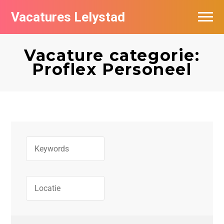
Vacatures Lelystad
Vacatures per bedrijf in Lelystad
Vacature categorie:
De populairste vacatures in Lelystad
Proflex Personeel
Nieuwsbrief feed