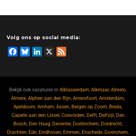
Volg ons op social media:
F
Bl
Li
X
F
a
u
n
e
c
e
k
e
e
s
e
d
b
ky
dI
Bekijk ook vacatures in
Alblasserdam
,
Alkmaar
,
Almelo
,
o
n
Almere
,
Alphen aan den Rijn
,
Amersfoort
,
Amsterdam
,
Apeldoorn
,
Arnhem
,
Assen
,
Bergen op Zoom
,
Breda
,
o
Capelle aan den IJssel
,
Coevorden
,
Delft
,
Delfzijl
,
Den
k
Bosch
,
Den Haag
,
Deventer
,
Doetinchem
,
Dordrecht
,
Drachten
,
Ede
,
Eindhoven
,
Emmen
,
Enschede
,
Gorinchem
,