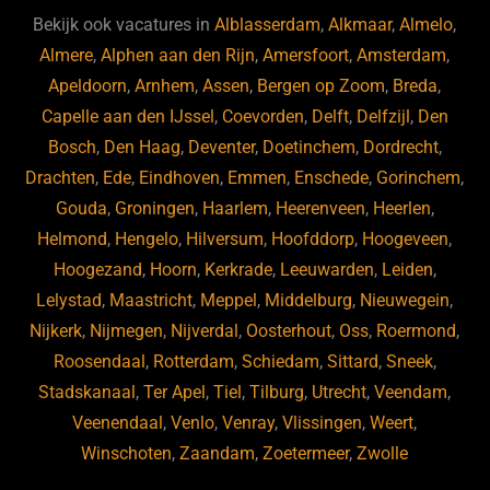
b
ky
dI
Bekijk ook vacatures in
Alblasserdam
,
Alkmaar
,
Almelo
,
o
n
Almere
,
Alphen aan den Rijn
,
Amersfoort
,
Amsterdam
,
Apeldoorn
,
Arnhem
,
Assen
,
Bergen op Zoom
,
Breda
,
o
Capelle aan den IJssel
,
Coevorden
,
Delft
,
Delfzijl
,
Den
k
Bosch
,
Den Haag
,
Deventer
,
Doetinchem
,
Dordrecht
,
Drachten
,
Ede
,
Eindhoven
,
Emmen
,
Enschede
,
Gorinchem
,
Gouda
,
Groningen
,
Haarlem
,
Heerenveen
,
Heerlen
,
Helmond
,
Hengelo
,
Hilversum
,
Hoofddorp
,
Hoogeveen
,
Hoogezand
,
Hoorn
,
Kerkrade
,
Leeuwarden
,
Leiden
,
Lelystad
,
Maastricht
,
Meppel
,
Middelburg
,
Nieuwegein
,
Nijkerk
,
Nijmegen
,
Nijverdal
,
Oosterhout
,
Oss
,
Roermond
,
Roosendaal
,
Rotterdam
,
Schiedam
,
Sittard
,
Sneek
,
Stadskanaal
,
Ter Apel
,
Tiel
,
Tilburg
,
Utrecht
,
Veendam
,
Veenendaal
,
Venlo
,
Venray
,
Vlissingen
,
Weert
,
Winschoten
,
Zaandam
,
Zoetermeer
,
Zwolle