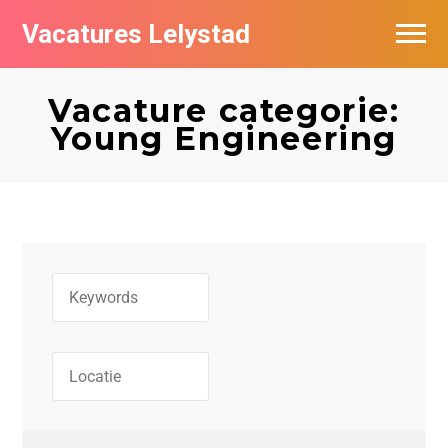
Vacatures Lelystad
Vacatures per bedrijf in Lelystad
Vacature categorie:
De populairste vacatures in Lelystad
Young Engineering
Nieuwsbrief feed