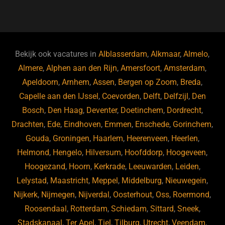
a
u
n
e
c
e
k
e
e
s
e
d
b
ky
dI
Bekijk ook vacatures in
Alblasserdam
,
Alkmaar
,
Almelo
,
o
n
Almere
,
Alphen aan den Rijn
,
Amersfoort
,
Amsterdam
,
Apeldoorn
,
Arnhem
,
Assen
,
Bergen op Zoom
,
Breda
,
o
Capelle aan den IJssel
,
Coevorden
,
Delft
,
Delfzijl
,
Den
k
Bosch
,
Den Haag
,
Deventer
,
Doetinchem
,
Dordrecht
,
Drachten
,
Ede
,
Eindhoven
,
Emmen
,
Enschede
,
Gorinchem
,
Gouda
,
Groningen
,
Haarlem
,
Heerenveen
,
Heerlen
,
Helmond
,
Hengelo
,
Hilversum
,
Hoofddorp
,
Hoogeveen
,
Hoogezand
,
Hoorn
,
Kerkrade
,
Leeuwarden
,
Leiden
,
Lelystad
,
Maastricht
,
Meppel
,
Middelburg
,
Nieuwegein
,
Nijkerk
,
Nijmegen
,
Nijverdal
,
Oosterhout
,
Oss
,
Roermond
,
Roosendaal
,
Rotterdam
,
Schiedam
,
Sittard
,
Sneek
,
Stadskanaal
,
Ter Apel
,
Tiel
,
Tilburg
,
Utrecht
,
Veendam
,