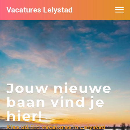
Vacatures Lelystad
Vacatures per bedrijf in Lelystad
De populairste vacatures in Lelystad
Nieuwsbrief feed
Jouw nieuwe
baan vind je
hier!
Kies uit
810
vacatures in Lelystad