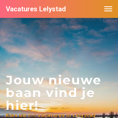
Vacatures Lelystad
Vacatures per bedrijf in Lelystad
De populairste vacatures in Lelystad
Nieuwsbrief feed
Jouw nieuwe
baan vind je
hier!
Kies uit
810
vacatures in Lelystad