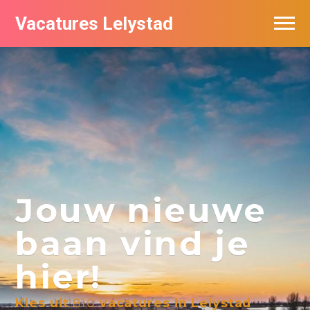
Vacatures Lelystad
Vacatures per bedrijf in Lelystad
De populairste vacatures in Lelystad
Nieuwsbrief feed
Jouw nieuwe
baan vind je
hier!
Kies uit
810
vacatures in Lelystad