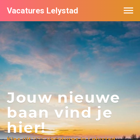
Vacatures Lelystad
Vacatures per bedrijf in Lelystad
De populairste vacatures in Lelystad
Nieuwsbrief feed
Jouw nieuwe
baan vind je
hier!
Kies uit
1175
vacatures in Lelystad