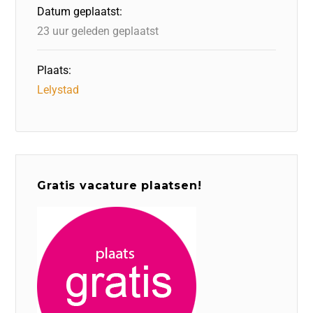
o
n
p
Datum geplaatst:
k
23 uur geleden geplaatst
Plaats:
Lelystad
Gratis vacature plaatsen!