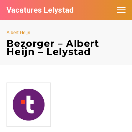
Vacatures Lelystad
Vacatures per bedrijf in Lelystad
Albert Heijn
De populairste vacatures in Lelystad
Bezorger – Albert
Heijn – Lelystad
Nieuwsbrief feed