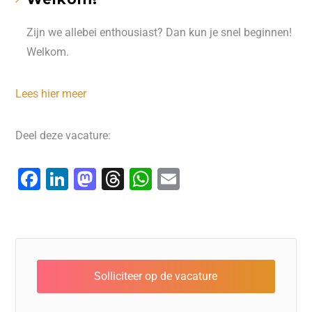
Zijn we allebei enthousiast? Dan kun je snel beginnen!
Welkom.
Lees hier meer
Deel deze vacature:
F
Li
M
T
W
E
a
n
a
hr
h
m
c
k
st
e
at
ai
e
e
o
a
s
l
b
dI
d
d
A
o
n
o
s
p