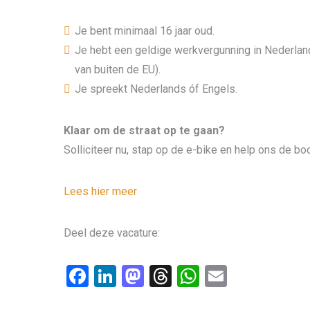
Je bent minimaal 16 jaar oud.
Je hebt een geldige werkvergunning in Nederland
van buiten de EU).
Je spreekt Nederlands óf Engels.
Klaar om de straat op te gaan?
Solliciteer nu, stap op de e-bike en help ons de b
Lees hier meer
Deel deze vacature:
F
Li
M
T
W
E
a
n
a
hr
h
m