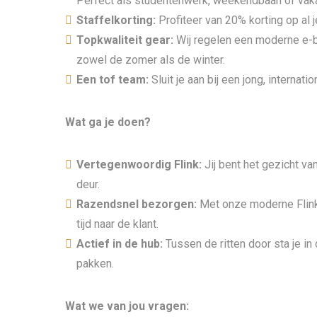
Perfect als studentenwerk, weekendbaan óf vak
Staffelkorting:
Profiteer van 20% korting op al
Topkwaliteit gear:
Wij regelen een moderne e-b
zowel de zomer als de winter.
Een tof team:
Sluit je aan bij een jong, internati
Wat ga je doen?
Vertegenwoordig Flink:
Jij bent het gezicht va
deur.
Razendsnel bezorgen:
Met onze moderne Flink
tijd naar de klant.
Actief in de hub:
Tussen de ritten door sta je i
pakken.
Wat we van jou vragen: