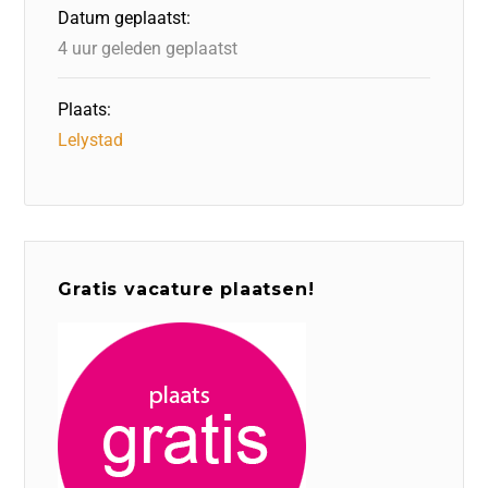
o
n
p
Datum geplaatst:
k
4 uur geleden geplaatst
Plaats:
Lelystad
Gratis vacature plaatsen!