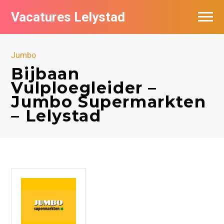
Vacatures Lelystad
Vacatures per bedrijf in Lelystad
Jumbo
De populairste vacatures in Lelystad
Bijbaan
Vulploegleider –
Nieuwsbrief feed
Jumbo Supermarkten
– Lelystad