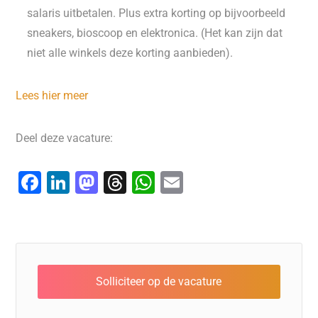
salaris uitbetalen. Plus extra korting op bijvoorbeeld
sneakers, bioscoop en elektronica. (Het kan zijn dat
niet alle winkels deze korting aanbieden).
Lees hier meer
Deel deze vacature:
F
Li
M
T
W
E
a
n
a
hr
h
m
c
k
st
e
at
ai
e
e
o
a
s
l
b
dI
d
d
A
o
n
o
s
p