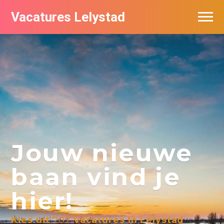
Vacatures Lelystad
Vacatures per bedrijf in Lelystad
De populairste vacatures in Lelystad
Nieuwsbrief feed
Jouw nieuwe
baan vind je
hier!
Kies uit
707
vacatures in Lelystad