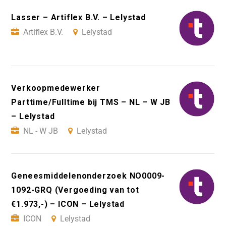
Lasser – Artiflex B.V. – Lelystad
Artiflex B.V.
Lelystad
Verkoopmedewerker
Parttime/Fulltime bij TMS – NL – W JB
– Lelystad
NL - W JB
Lelystad
Geneesmiddelenonderzoek NO0009-
1092-GRQ (Vergoeding van tot
€1.973,-) – ICON – Lelystad
ICON
Lelystad