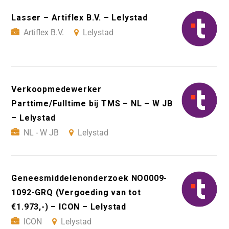
Lasser – Artiflex B.V. – Lelystad
Artiflex B.V.
Lelystad
Verkoopmedewerker
Parttime/Fulltime bij TMS – NL – W JB
– Lelystad
NL - W JB
Lelystad
Geneesmiddelenonderzoek NO0009-
1092-GRQ (Vergoeding van tot
€1.973,-) – ICON – Lelystad
ICON
Lelystad