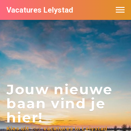
Vacatures Lelystad
Vacatures per bedrijf in Lelystad
De populairste vacatures in Lelystad
Nieuwsbrief feed
Jouw nieuwe
baan vind je
hier!
Kies uit
707
vacatures in Lelystad