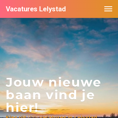
Vacatures Lelystad
Vacatures per bedrijf in Lelystad
De populairste vacatures in Lelystad
Nieuwsbrief feed
Jouw nieuwe
baan vind je
hier!
Kies uit
1175
vacatures in Lelystad