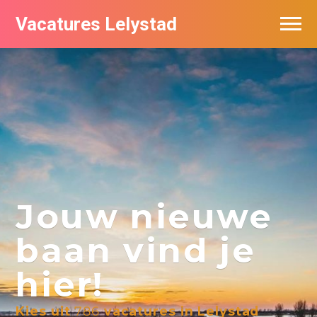
Vacatures Lelystad
Vacatures per bedrijf in Lelystad
De populairste vacatures in Lelystad
Nieuwsbrief feed
Jouw nieuwe
baan vind je
hier!
Kies uit
786
vacatures in Lelystad