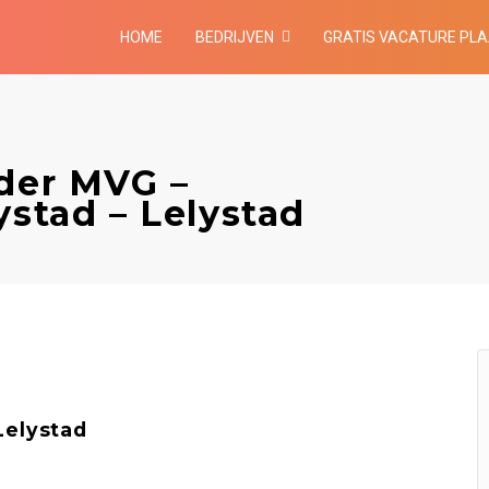
HOME
BEDRIJVEN
GRATIS VACATURE PL
ider MVG –
ystad – Lelystad
Lelystad