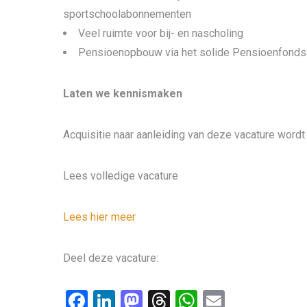
sportschoolabonnementen
Veel ruimte voor bij- en nascholing
Pensioenopbouw via het solide Pensioenfonds
Laten we kennismaken
Acquisitie naar aanleiding van deze vacature wordt 
Lees volledige vacature
Lees hier meer
Deel deze vacature:
F
Li
M
T
W
E