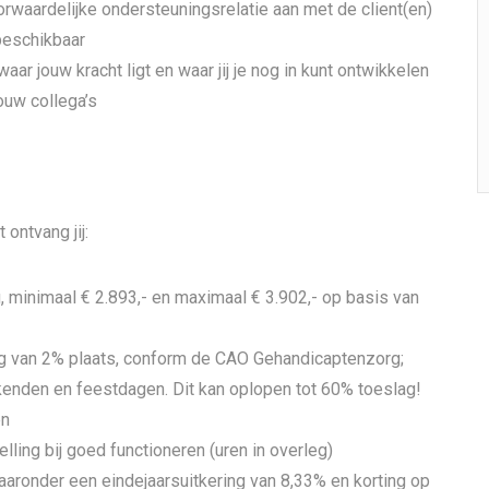
orwaardelijke ondersteuningsrelatie aan met de client(en)
beschikbaar
aar jouw kracht ligt en waar jij je nog in kunt ontwikkelen
ouw collega’s
ontvang jij:
minimaal € 2.893,- en maximaal € 3.902,- op basis van
g van 2% plaats, conform de CAO Gehandicaptenzorg;
enden en feestdagen. Dit kan oplopen tot 60% toeslag!
en
lling bij goed functioneren (uren in overleg)
aronder een eindejaarsuitkering van 8,33% en korting op