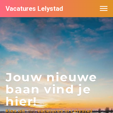
Vacatures Lelystad
Vacatures per bedrijf in Lelystad
De populairste vacatures in Lelystad
Nieuwsbrief feed
Jouw nieuwe
baan vind je
hier!
Kies uit
707
vacatures in Lelystad