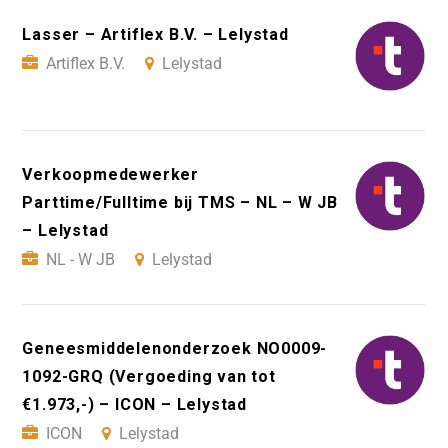
Lasser – Artiflex B.V. – Lelystad
Artiflex B.V.
Lelystad
Verkoopmedewerker
Parttime/Fulltime bij TMS – NL – W JB
– Lelystad
NL - W JB
Lelystad
Geneesmiddelenonderzoek NO0009-
1092-GRQ (Vergoeding van tot
€1.973,-) – ICON – Lelystad
ICON
Lelystad