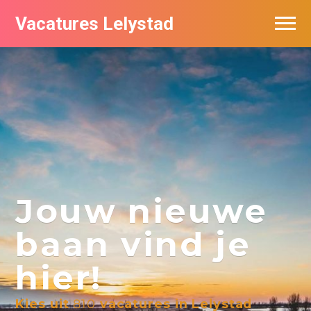
Vacatures Lelystad
Vacatures per bedrijf in Lelystad
De populairste vacatures in Lelystad
Nieuwsbrief feed
Jouw nieuwe
baan vind je
hier!
Kies uit
810
vacatures in Lelystad