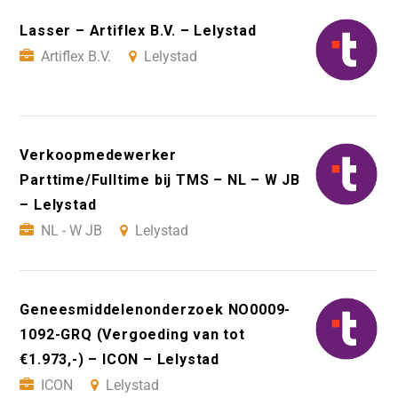
Lasser – Artiflex B.V. – Lelystad
Artiflex B.V.
Lelystad
Verkoopmedewerker
Parttime/Fulltime bij TMS – NL – W JB
– Lelystad
NL - W JB
Lelystad
Geneesmiddelenonderzoek NO0009-
1092-GRQ (Vergoeding van tot
€1.973,-) – ICON – Lelystad
ICON
Lelystad