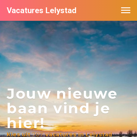
Vacatures Lelystad
Vacatures per bedrijf in Lelystad
De populairste vacatures in Lelystad
Nieuwsbrief feed
Jouw nieuwe
baan vind je
hier!
Kies uit
707
vacatures in Lelystad