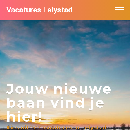
Vacatures Lelystad
Vacatures per bedrijf in Lelystad
De populairste vacatures in Lelystad
Nieuwsbrief feed
Jouw nieuwe
baan vind je
hier!
Kies uit
707
vacatures in Lelystad