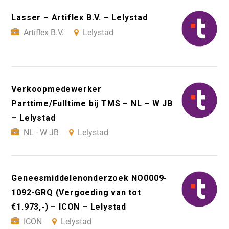
Lasser – Artiflex B.V. – Lelystad
Artiflex B.V.
Lelystad
Verkoopmedewerker
Parttime/Fulltime bij TMS – NL – W JB
– Lelystad
NL - W JB
Lelystad
Geneesmiddelenonderzoek NO0009-
1092-GRQ (Vergoeding van tot
€1.973,-) – ICON – Lelystad
ICON
Lelystad