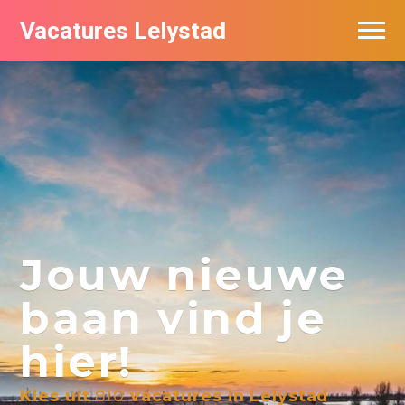
Vacatures Lelystad
Vacatures per bedrijf in Lelystad
De populairste vacatures in Lelystad
Nieuwsbrief feed
Jouw nieuwe
baan vind je
hier!
Kies uit
810
vacatures in Lelystad