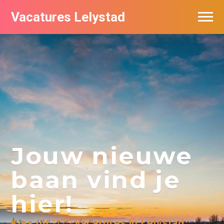
Vacatures Lelystad
Vacatures per bedrijf in Lelystad
De populairste vacatures in Lelystad
Nieuwsbrief feed
Jouw nieuwe
baan vind je
hier!
Kies uit
1175
vacatures in Lelystad