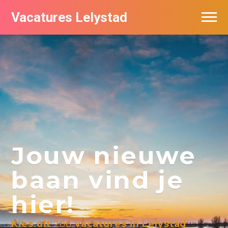
Vacatures Lelystad
Vacatures per bedrijf in Lelystad
De populairste vacatures in Lelystad
Nieuwsbrief feed
Jouw nieuwe
baan vind je
hier!
Kies uit
786
vacatures in Lelystad