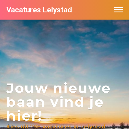
Vacatures Lelystad
Vacatures per bedrijf in Lelystad
De populairste vacatures in Lelystad
Nieuwsbrief feed
Jouw nieuwe
baan vind je
hier!
Kies uit
786
vacatures in Lelystad