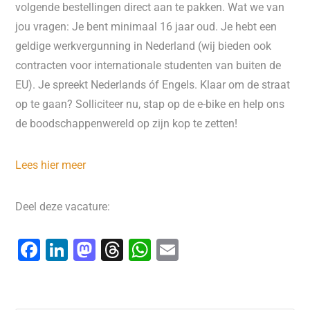
volgende bestellingen direct aan te pakken. Wat we van
jou vragen: Je bent minimaal 16 jaar oud. Je hebt een
geldige werkvergunning in Nederland (wij bieden ook
contracten voor internationale studenten van buiten de
EU). Je spreekt Nederlands óf Engels. Klaar om de straat
op te gaan? Solliciteer nu, stap op de e-bike en help ons
de boodschappenwereld op zijn kop te zetten!
Lees hier meer
Deel deze vacature:
F
Li
M
T
W
E
a
n
a
hr
h
m
c
k
st
e
at
ai