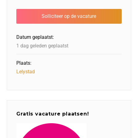
e
e
o
a
s
l
b
dI
d
d
A
o
n
o
s
p
o
n
p
Datum geplaatst:
k
1 dag geleden geplaatst
Plaats:
Lelystad
Gratis vacature plaatsen!