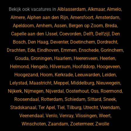
e
s
e
d
b
ky
dI
Bekijk ook vacatures in
Alblasserdam
,
Alkmaar
,
Almelo
,
o
n
Almere
,
Alphen aan den Rijn
,
Amersfoort
,
Amsterdam
,
Apeldoorn
,
Arnhem
,
Assen
,
Bergen op Zoom
,
Breda
,
o
Capelle aan den IJssel
,
Coevorden
,
Delft
,
Delfzijl
,
Den
k
Bosch
,
Den Haag
,
Deventer
,
Doetinchem
,
Dordrecht
,
Drachten
,
Ede
,
Eindhoven
,
Emmen
,
Enschede
,
Gorinchem
,
Gouda
,
Groningen
,
Haarlem
,
Heerenveen
,
Heerlen
,
Helmond
,
Hengelo
,
Hilversum
,
Hoofddorp
,
Hoogeveen
,
Hoogezand
,
Hoorn
,
Kerkrade
,
Leeuwarden
,
Leiden
,
Lelystad
,
Maastricht
,
Meppel
,
Middelburg
,
Nieuwegein
,
Nijkerk
,
Nijmegen
,
Nijverdal
,
Oosterhout
,
Oss
,
Roermond
,
Roosendaal
,
Rotterdam
,
Schiedam
,
Sittard
,
Sneek
,
Stadskanaal
,
Ter Apel
,
Tiel
,
Tilburg
,
Utrecht
,
Veendam
,
Veenendaal
,
Venlo
,
Venray
,
Vlissingen
,
Weert
,
Winschoten
,
Zaandam
,
Zoetermeer
,
Zwolle