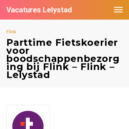
Vacatures Lelystad
Vacatures per bedrijf in Lelystad
Flink
De populairste vacatures in Lelystad
Parttime Fietskoerier
voor
Nieuwsbrief feed
boodschappenbezorg
ing bij Flink – Flink –
Lelystad