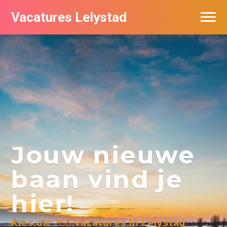
Vacatures Lelystad
Vacatures per bedrijf in Lelystad
De populairste vacatures in Lelystad
Nieuwsbrief feed
Jouw nieuwe
baan vind je
hier!
Kies uit
786
vacatures in Lelystad