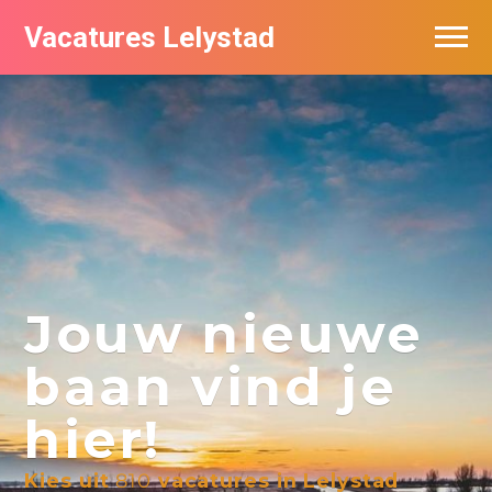
Vacatures Lelystad
Vacatures per bedrijf in Lelystad
De populairste vacatures in Lelystad
Nieuwsbrief feed
Jouw nieuwe
baan vind je
hier!
Kies uit
810
vacatures in Lelystad