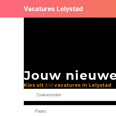
Vacatures Lelystad
Jouw nieuwe 
Kies uit
vacatures in Lelystad
810