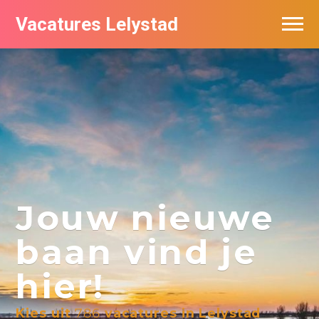
Vacatures Lelystad
Vacatures per bedrijf in Lelystad
De populairste vacatures in Lelystad
Nieuwsbrief feed
Jouw nieuwe
baan vind je
hier!
Kies uit
786
vacatures in Lelystad