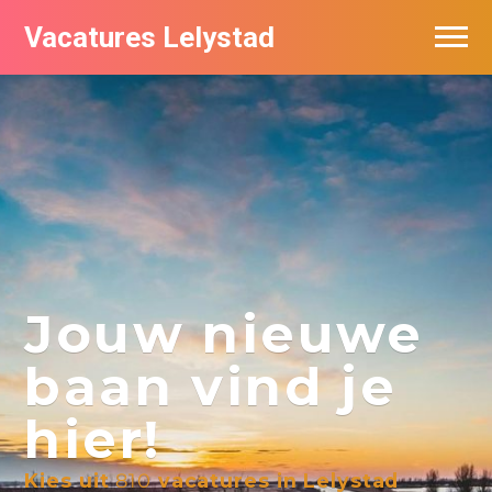
Vacatures Lelystad
Vacatures per bedrijf in Lelystad
De populairste vacatures in Lelystad
Nieuwsbrief feed
Jouw nieuwe
baan vind je
hier!
Kies uit
810
vacatures in Lelystad