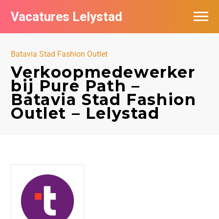
Vacatures Lelystad
Vacatures per bedrijf in Lelystad
Batavia Stad Fashion Outlet
De populairste vacatures in Lelystad
Verkoopmedewerker
bij Pure Path –
Nieuwsbrief feed
Batavia Stad Fashion
Outlet – Lelystad