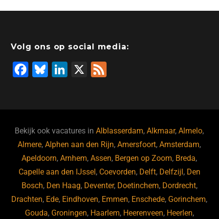
Volg ons op social media:
F
Bl
Li
X
F
a
u
n
e
c
e
k
e
e
s
e
d
b
ky
dI
Bekijk ook vacatures in
Alblasserdam
,
Alkmaar
,
Almelo
,
o
n
Almere
,
Alphen aan den Rijn
,
Amersfoort
,
Amsterdam
,
Apeldoorn
,
Arnhem
,
Assen
,
Bergen op Zoom
,
Breda
,
o
Capelle aan den IJssel
,
Coevorden
,
Delft
,
Delfzijl
,
Den
k
Bosch
,
Den Haag
,
Deventer
,
Doetinchem
,
Dordrecht
,
Drachten
,
Ede
,
Eindhoven
,
Emmen
,
Enschede
,
Gorinchem
,
Gouda
,
Groningen
,
Haarlem
,
Heerenveen
,
Heerlen
,