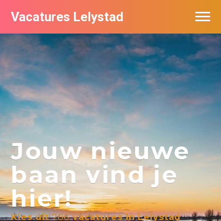
Vacatures Lelystad
Vacatures per bedrijf in Lelystad
De populairste vacatures in Lelystad
Nieuwsbrief feed
Jouw nieuwe
baan vind je
hier!
Kies uit
786
vacatures in Lelystad