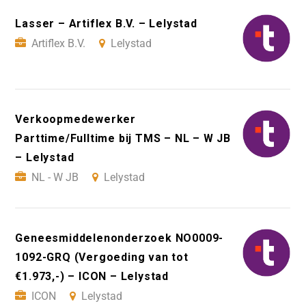
Lasser – Artiflex B.V. – Lelystad
Artiflex B.V.
Lelystad
Verkoopmedewerker
Parttime/Fulltime bij TMS – NL – W JB
– Lelystad
NL - W JB
Lelystad
Geneesmiddelenonderzoek NO0009-
1092-GRQ (Vergoeding van tot
€1.973,-) – ICON – Lelystad
ICON
Lelystad