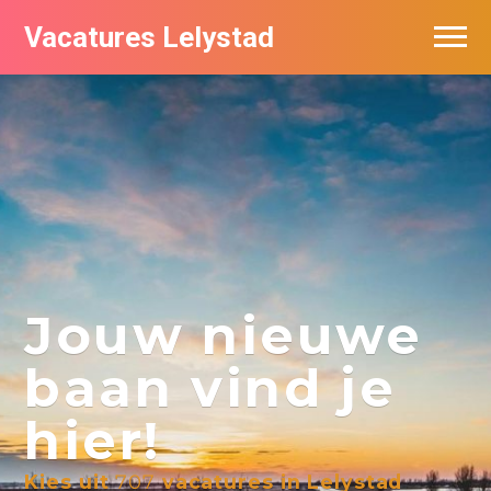
Vacatures Lelystad
Vacatures per bedrijf in Lelystad
De populairste vacatures in Lelystad
Nieuwsbrief feed
Jouw nieuwe
baan vind je
hier!
Kies uit
707
vacatures in Lelystad