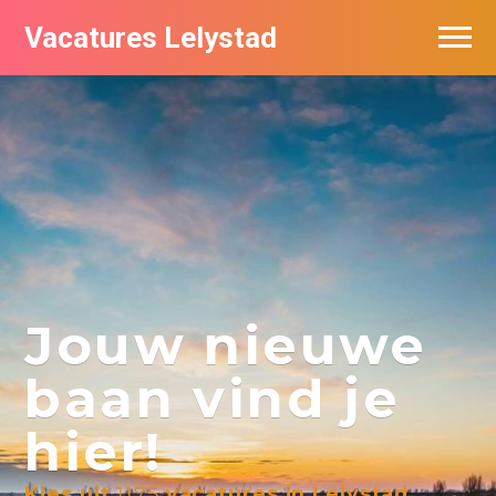
Vacatures Lelystad
Vacatures per bedrijf in Lelystad
De populairste vacatures in Lelystad
Nieuwsbrief feed
Jouw nieuwe
baan vind je
hier!
Kies uit
1175
vacatures in Lelystad