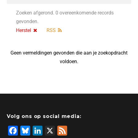
Zoeken afgerond. 0 overeenkomende records
gevonden.
Herstel
RSS
Geen vermeldingen gevonden die aan je zoekopdracht
voldoen.
Volg ons op social media:
F
Bl
Li
X
F