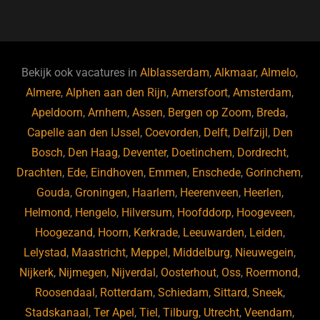
a
u
n
e
c
e
k
e
e
s
e
d
b
ky
dI
Bekijk ook vacatures in
Alblasserdam
,
Alkmaar
,
Almelo
,
o
n
Almere
,
Alphen aan den Rijn
,
Amersfoort
,
Amsterdam
,
Apeldoorn
,
Arnhem
,
Assen
,
Bergen op Zoom
,
Breda
,
o
Capelle aan den IJssel
,
Coevorden
,
Delft
,
Delfzijl
,
Den
k
Bosch
,
Den Haag
,
Deventer
,
Doetinchem
,
Dordrecht
,
Drachten
,
Ede
,
Eindhoven
,
Emmen
,
Enschede
,
Gorinchem
,
Gouda
,
Groningen
,
Haarlem
,
Heerenveen
,
Heerlen
,
Helmond
,
Hengelo
,
Hilversum
,
Hoofddorp
,
Hoogeveen
,
Hoogezand
,
Hoorn
,
Kerkrade
,
Leeuwarden
,
Leiden
,
Lelystad
,
Maastricht
,
Meppel
,
Middelburg
,
Nieuwegein
,
Nijkerk
,
Nijmegen
,
Nijverdal
,
Oosterhout
,
Oss
,
Roermond
,
Roosendaal
,
Rotterdam
,
Schiedam
,
Sittard
,
Sneek
,
Stadskanaal
,
Ter Apel
,
Tiel
,
Tilburg
,
Utrecht
,
Veendam
,