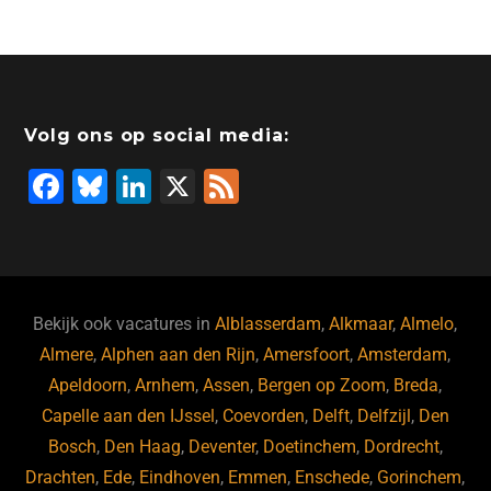
Volg ons op social media:
F
Bl
Li
X
F
a
u
n
e
c
e
k
e
e
s
e
d
b
ky
dI
Bekijk ook vacatures in
Alblasserdam
,
Alkmaar
,
Almelo
,
o
n
Almere
,
Alphen aan den Rijn
,
Amersfoort
,
Amsterdam
,
Apeldoorn
,
Arnhem
,
Assen
,
Bergen op Zoom
,
Breda
,
o
Capelle aan den IJssel
,
Coevorden
,
Delft
,
Delfzijl
,
Den
k
Bosch
,
Den Haag
,
Deventer
,
Doetinchem
,
Dordrecht
,
Drachten
,
Ede
,
Eindhoven
,
Emmen
,
Enschede
,
Gorinchem
,