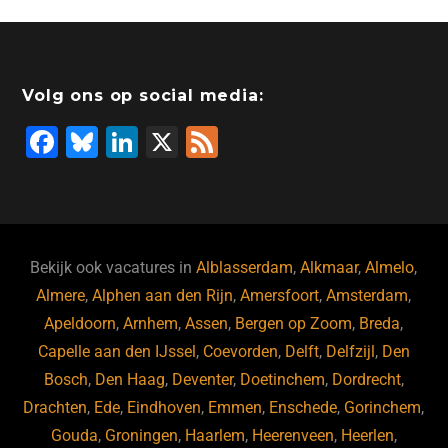
Volg ons op social media:
F
Bl
Li
X
F
a
u
n
e
c
e
k
e
e
s
e
d
b
ky
dI
Bekijk ook vacatures in
Alblasserdam
,
Alkmaar
,
Almelo
,
o
n
Almere
,
Alphen aan den Rijn
,
Amersfoort
,
Amsterdam
,
Apeldoorn
,
Arnhem
,
Assen
,
Bergen op Zoom
,
Breda
,
o
Capelle aan den IJssel
,
Coevorden
,
Delft
,
Delfzijl
,
Den
k
Bosch
,
Den Haag
,
Deventer
,
Doetinchem
,
Dordrecht
,
Drachten
,
Ede
,
Eindhoven
,
Emmen
,
Enschede
,
Gorinchem
,
Gouda
,
Groningen
,
Haarlem
,
Heerenveen
,
Heerlen
,