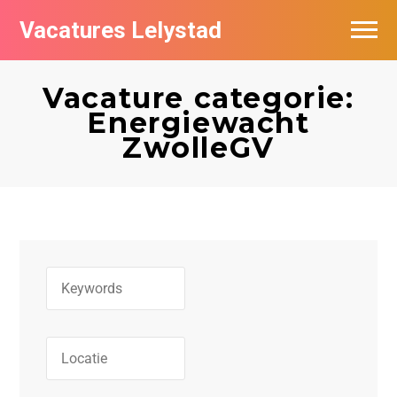
Vacatures Lelystad
Vacatures per bedrijf in Lelystad
Vacature categorie:
De populairste vacatures in Lelystad
Energiewacht
ZwolleGV
Nieuwsbrief feed