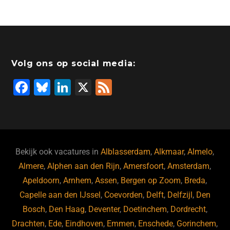
Volg ons op social media:
F
Bl
Li
X
F
a
u
n
e
c
e
k
e
e
s
e
d
b
ky
dI
Bekijk ook vacatures in
Alblasserdam
,
Alkmaar
,
Almelo
,
o
n
Almere
,
Alphen aan den Rijn
,
Amersfoort
,
Amsterdam
,
Apeldoorn
,
Arnhem
,
Assen
,
Bergen op Zoom
,
Breda
,
o
Capelle aan den IJssel
,
Coevorden
,
Delft
,
Delfzijl
,
Den
k
Bosch
,
Den Haag
,
Deventer
,
Doetinchem
,
Dordrecht
,
Drachten
,
Ede
,
Eindhoven
,
Emmen
,
Enschede
,
Gorinchem
,