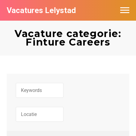
Vacatures Lelystad
Vacatures per bedrijf in Lelystad
Vacature categorie:
De populairste vacatures in Lelystad
Finture Careers
Nieuwsbrief feed