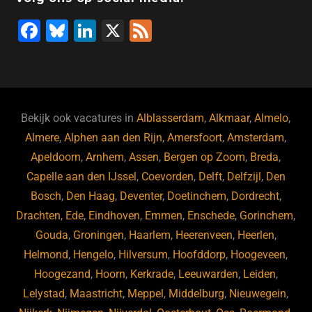
F
Bl
Li
X
F
a
u
n
e
c
e
k
e
e
s
e
d
b
ky
dI
Bekijk ook vacatures in
Alblasserdam
,
Alkmaar
,
Almelo
,
o
n
Almere
,
Alphen aan den Rijn
,
Amersfoort
,
Amsterdam
,
Apeldoorn
,
Arnhem
,
Assen
,
Bergen op Zoom
,
Breda
,
o
Capelle aan den IJssel
,
Coevorden
,
Delft
,
Delfzijl
,
Den
k
Bosch
,
Den Haag
,
Deventer
,
Doetinchem
,
Dordrecht
,
Drachten
,
Ede
,
Eindhoven
,
Emmen
,
Enschede
,
Gorinchem
,
Gouda
,
Groningen
,
Haarlem
,
Heerenveen
,
Heerlen
,
Helmond
,
Hengelo
,
Hilversum
,
Hoofddorp
,
Hoogeveen
,
Hoogezand
,
Hoorn
,
Kerkrade
,
Leeuwarden
,
Leiden
,
Lelystad
,
Maastricht
,
Meppel
,
Middelburg
,
Nieuwegein
,