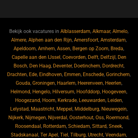
a
u
n
e
c
e
k
e
e
s
e
d
b
ky
dI
Bekijk ook vacatures in
Alblasserdam
,
Alkmaar
,
Almelo
,
o
n
Almere
,
Alphen aan den Rijn
,
Amersfoort
,
Amsterdam
,
Apeldoorn
,
Arnhem
,
Assen
,
Bergen op Zoom
,
Breda
,
o
Capelle aan den IJssel
,
Coevorden
,
Delft
,
Delfzijl
,
Den
k
Bosch
,
Den Haag
,
Deventer
,
Doetinchem
,
Dordrecht
,
Drachten
,
Ede
,
Eindhoven
,
Emmen
,
Enschede
,
Gorinchem
,
Gouda
,
Groningen
,
Haarlem
,
Heerenveen
,
Heerlen
,
Helmond
,
Hengelo
,
Hilversum
,
Hoofddorp
,
Hoogeveen
,
Hoogezand
,
Hoorn
,
Kerkrade
,
Leeuwarden
,
Leiden
,
Lelystad
,
Maastricht
,
Meppel
,
Middelburg
,
Nieuwegein
,
Nijkerk
,
Nijmegen
,
Nijverdal
,
Oosterhout
,
Oss
,
Roermond
,
Roosendaal
,
Rotterdam
,
Schiedam
,
Sittard
,
Sneek
,
Stadskanaal
,
Ter Apel
,
Tiel
,
Tilburg
,
Utrecht
,
Veendam
,