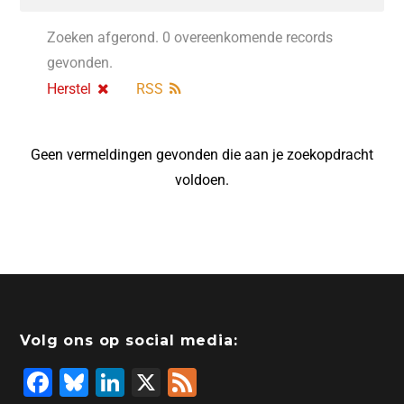
Zoeken afgerond. 0 overeenkomende records
gevonden.
Herstel
RSS
Geen vermeldingen gevonden die aan je zoekopdracht
voldoen.
Volg ons op social media:
F
Bl
Li
X
F