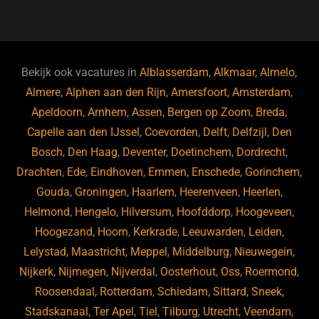
a
u
n
e
c
e
k
e
e
s
e
d
b
ky
dI
Bekijk ook vacatures in
Alblasserdam
,
Alkmaar
,
Almelo
,
o
n
Almere
,
Alphen aan den Rijn
,
Amersfoort
,
Amsterdam
,
Apeldoorn
,
Arnhem
,
Assen
,
Bergen op Zoom
,
Breda
,
o
Capelle aan den IJssel
,
Coevorden
,
Delft
,
Delfzijl
,
Den
k
Bosch
,
Den Haag
,
Deventer
,
Doetinchem
,
Dordrecht
,
Drachten
,
Ede
,
Eindhoven
,
Emmen
,
Enschede
,
Gorinchem
,
Gouda
,
Groningen
,
Haarlem
,
Heerenveen
,
Heerlen
,
Helmond
,
Hengelo
,
Hilversum
,
Hoofddorp
,
Hoogeveen
,
Hoogezand
,
Hoorn
,
Kerkrade
,
Leeuwarden
,
Leiden
,
Lelystad
,
Maastricht
,
Meppel
,
Middelburg
,
Nieuwegein
,
Nijkerk
,
Nijmegen
,
Nijverdal
,
Oosterhout
,
Oss
,
Roermond
,
Roosendaal
,
Rotterdam
,
Schiedam
,
Sittard
,
Sneek
,
Stadskanaal
,
Ter Apel
,
Tiel
,
Tilburg
,
Utrecht
,
Veendam
,