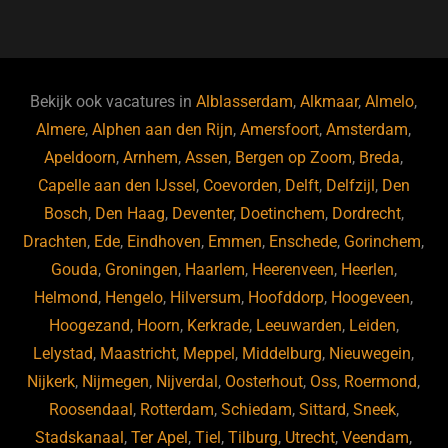
a
u
n
e
c
e
k
e
e
s
e
d
b
ky
dI
Bekijk ook vacatures in
Alblasserdam
,
Alkmaar
,
Almelo
,
o
n
Almere
,
Alphen aan den Rijn
,
Amersfoort
,
Amsterdam
,
Apeldoorn
,
Arnhem
,
Assen
,
Bergen op Zoom
,
Breda
,
o
Capelle aan den IJssel
,
Coevorden
,
Delft
,
Delfzijl
,
Den
k
Bosch
,
Den Haag
,
Deventer
,
Doetinchem
,
Dordrecht
,
Drachten
,
Ede
,
Eindhoven
,
Emmen
,
Enschede
,
Gorinchem
,
Gouda
,
Groningen
,
Haarlem
,
Heerenveen
,
Heerlen
,
Helmond
,
Hengelo
,
Hilversum
,
Hoofddorp
,
Hoogeveen
,
Hoogezand
,
Hoorn
,
Kerkrade
,
Leeuwarden
,
Leiden
,
Lelystad
,
Maastricht
,
Meppel
,
Middelburg
,
Nieuwegein
,
Nijkerk
,
Nijmegen
,
Nijverdal
,
Oosterhout
,
Oss
,
Roermond
,
Roosendaal
,
Rotterdam
,
Schiedam
,
Sittard
,
Sneek
,
Stadskanaal
,
Ter Apel
,
Tiel
,
Tilburg
,
Utrecht
,
Veendam
,