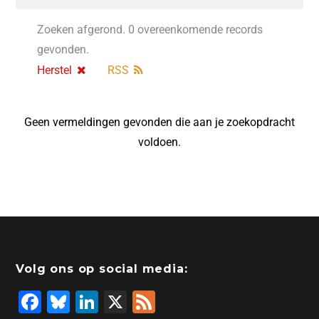
Zoeken afgerond. 0 overeenkomende records
gevonden.
Herstel
RSS
Geen vermeldingen gevonden die aan je zoekopdracht
voldoen.
Volg ons op social media:
F
Bl
Li
X
F