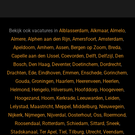
a
u
n
e
c
e
k
e
e
s
e
d
b
ky
dI
Bekijk ook vacatures in
Alblasserdam
,
Alkmaar
,
Almelo
,
o
n
Almere
,
Alphen aan den Rijn
,
Amersfoort
,
Amsterdam
,
Apeldoorn
,
Arnhem
,
Assen
,
Bergen op Zoom
,
Breda
,
o
Capelle aan den IJssel
,
Coevorden
,
Delft
,
Delfzijl
,
Den
k
Bosch
,
Den Haag
,
Deventer
,
Doetinchem
,
Dordrecht
,
Drachten
,
Ede
,
Eindhoven
,
Emmen
,
Enschede
,
Gorinchem
,
Gouda
,
Groningen
,
Haarlem
,
Heerenveen
,
Heerlen
,
Helmond
,
Hengelo
,
Hilversum
,
Hoofddorp
,
Hoogeveen
,
Hoogezand
,
Hoorn
,
Kerkrade
,
Leeuwarden
,
Leiden
,
Lelystad
,
Maastricht
,
Meppel
,
Middelburg
,
Nieuwegein
,
Nijkerk
,
Nijmegen
,
Nijverdal
,
Oosterhout
,
Oss
,
Roermond
,
Roosendaal
,
Rotterdam
,
Schiedam
,
Sittard
,
Sneek
,
Stadskanaal
,
Ter Apel
,
Tiel
,
Tilburg
,
Utrecht
,
Veendam
,