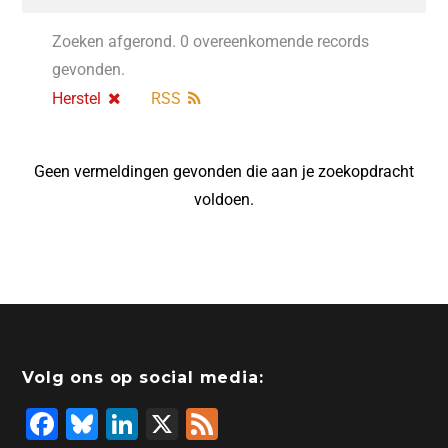
Zoeken afgerond. 0 overeenkomende records
gevonden.
Herstel
RSS
Geen vermeldingen gevonden die aan je zoekopdracht
voldoen.
Volg ons op social media:
F
Bl
Li
X
F