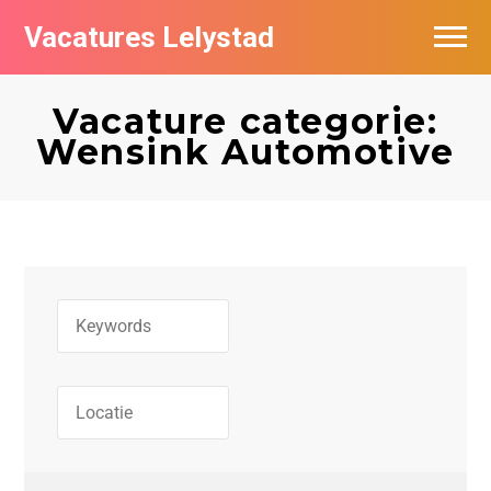
Vacatures Lelystad
Vacatures per bedrijf in Lelystad
Vacature categorie:
De populairste vacatures in Lelystad
Wensink Automotive
Nieuwsbrief feed