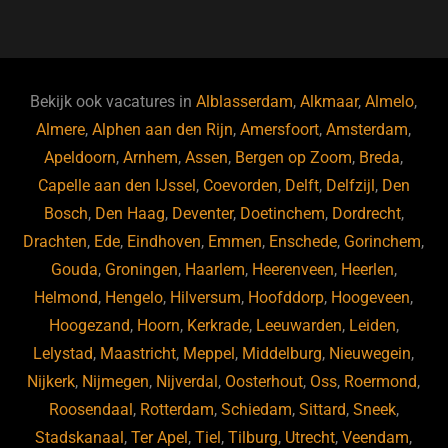
a
u
n
e
c
e
k
e
e
s
e
d
b
ky
dI
Bekijk ook vacatures in
Alblasserdam
,
Alkmaar
,
Almelo
,
o
n
Almere
,
Alphen aan den Rijn
,
Amersfoort
,
Amsterdam
,
Apeldoorn
,
Arnhem
,
Assen
,
Bergen op Zoom
,
Breda
,
o
Capelle aan den IJssel
,
Coevorden
,
Delft
,
Delfzijl
,
Den
k
Bosch
,
Den Haag
,
Deventer
,
Doetinchem
,
Dordrecht
,
Drachten
,
Ede
,
Eindhoven
,
Emmen
,
Enschede
,
Gorinchem
,
Gouda
,
Groningen
,
Haarlem
,
Heerenveen
,
Heerlen
,
Helmond
,
Hengelo
,
Hilversum
,
Hoofddorp
,
Hoogeveen
,
Hoogezand
,
Hoorn
,
Kerkrade
,
Leeuwarden
,
Leiden
,
Lelystad
,
Maastricht
,
Meppel
,
Middelburg
,
Nieuwegein
,
Nijkerk
,
Nijmegen
,
Nijverdal
,
Oosterhout
,
Oss
,
Roermond
,
Roosendaal
,
Rotterdam
,
Schiedam
,
Sittard
,
Sneek
,
Stadskanaal
,
Ter Apel
,
Tiel
,
Tilburg
,
Utrecht
,
Veendam
,