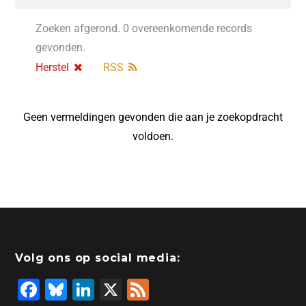
Zoeken afgerond. 0 overeenkomende records
gevonden.
Herstel
RSS
Geen vermeldingen gevonden die aan je zoekopdracht
voldoen.
Volg ons op social media:
F
Bl
Li
X
F